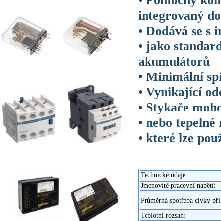
integrovaný do
• Dodává se s 
• jako standar
akumulátorů
• Minimální sp
• Vynikající o
• Stykače moh
• nebo tepelné
• které lze po
Technické údaje
Jmenovité pracovní napětí:
Průměrná spotřeba cívky při 
Teplotní rozsah: