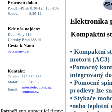
Pracovní doba:
Pondělí-Pátek
8.30-12h
13h-18h
Sobota
8.30-12h
Elektronika 
Kde nás najdete:
Kompaktní st
Dolní Valy 518
Uherský Brod 688 01
Cesta k Nám:
• Kompaktní st
beta.mapy.cz/
motoru (AC3)
•Pomocný konta
Kontakt:
integrovaný do
Telefon:
572 632 338
• Pomocné spín
Mobil:
605 849 923
antesatelectronics@
prodlevy lze sn
Email:
centrum.cz
• Stykače moh
•nebo teplotní
Partneři,spolupracující firmy: