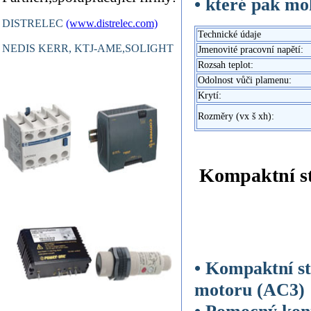
• které pak mo
DISTRELEC
(www.distrelec.com)
Technické údaje
NEDIS KERR, KTJ-AME,SOLIGHT
Jmenovité pracovní napětí:
Rozsah teplot:
Odolnost vůči plamenu:
Krytí:
Rozměry (vx š xh):
Kompaktní st
• Kompaktní st
motoru (AC3)
• Pomocný kont