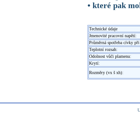
• které pak mo
Technické údaje
Jmenovité pracovní napětí:
Průměrná spotřeba cívky při 
Teplotní rozsah:
Odolnost vůči plamenu:
Krytí:
Rozměry (vx š xh):
U