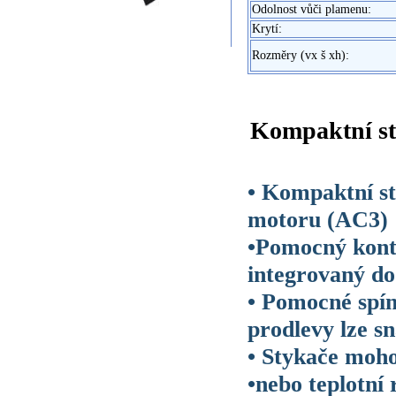
Odolnost vůči plamenu:
Krytí:
Rozměry (vx š xh):
Kompaktní st
• Kompaktní st
motoru (AC3)
•Pomocný konta
integrovaný do
• Pomocné spín
prodlevy lze sn
• Stykače moh
•nebo teplotní